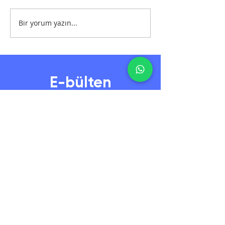
Bir yorum yazın...
Ahşap Oyma Atölyesi
E-bülten
En son gelişmeler, ürünler ve
Workshoplardan haberdar olun.
Abone Ol
Her bir hikaye derin izler bırakır; parmak izi gibi
özel ve ayrı. Keşfedecek çok hikaye doğanın